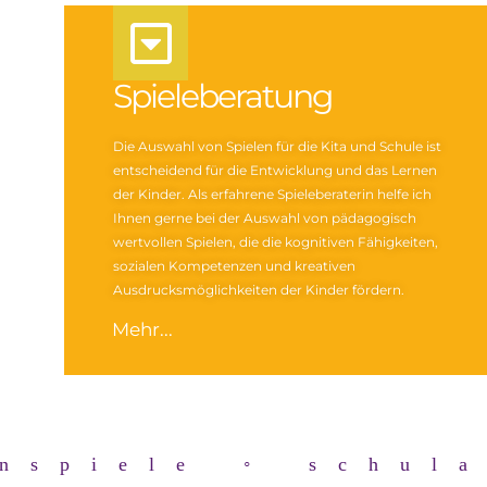
Spieleberatung
Die Auswahl von Spielen für die Kita und Schule ist
entscheidend für die Entwicklung und das Lernen
der Kinder. Als erfahrene Spieleberaterin helfe ich
Ihnen gerne bei der Auswahl von pädagogisch
wertvollen Spielen, die die kognitiven Fähigkeiten,
sozialen Kompetenzen und kreativen
Ausdrucksmöglichkeiten der Kinder fördern.
Mehr...
rnspiele ◦ schul