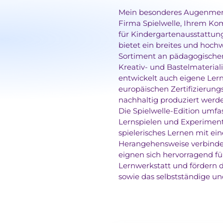
Mein besonderes Augenmerk 
Firma Spielwelle, Ihrem Ko
für Kindergartenausstattung
bietet ein breites und hoch
Sortiment an pädagogischen
Kreativ- und Bastelmaterial
entwickelt auch eigene Lern
europäischen Zertifizierung
nachhaltig produziert werd
Die Spielwelle-Edition umfas
Lernspielen und Experiment
spielerisches Lernen mit ei
Herangehensweise verbinden
eignen sich hervorragend fü
Lernwerkstatt und fördern d
sowie das selbstständige un