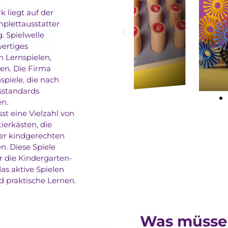
liegt auf der
mplettausstatter
. Spielwelle
wertiges
 Lernspielen,
ien. Die Firma
spiele, die nach
sstandards
en.
st eine Vielzahl von
ierkästen, die
ner kindgerechten
. Diese Spiele
r die Kindergarten-
as aktive Spielen
d praktische Lernen.
Was müssen