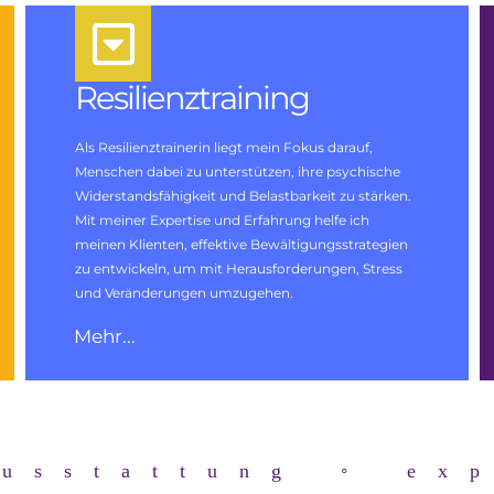
Resilienztraining
Als Resilienztrainerin liegt mein Fokus darauf,
Menschen dabei zu unterstützen, ihre psychische
Widerstandsfähigkeit und Belastbarkeit zu stärken.
Mit meiner Expertise und Erfahrung helfe ich
meinen Klienten, effektive Bewältigungsstrategien
zu entwickeln, um mit Herausforderungen, Stress
und Veränderungen umzugehen.
Mehr...
ausstattung ◦ ex